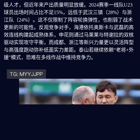
级人才，但近年来产出质量明显放缓。2024赛季一线队U23
球员出场时间占比不足15%，远低于武汉三镇（28%）与浙
江队（24%）。这不仅限制了阵容轮换弹性，也削弱了战术
更新的可能性。反观竞争对手，海港依托奥斯卡与武磊的高
效连线构建起成熟体系，申花则通过马莱莱与特谢拉的双核
驱动实现攻守平衡，而成都、浙江等新兴力量更以灵活阵型
与高强度跑动弥补纸面实力差距。泰山若继续依赖“老将+外
援”模式，恐难在多线作战中维持竞争力。