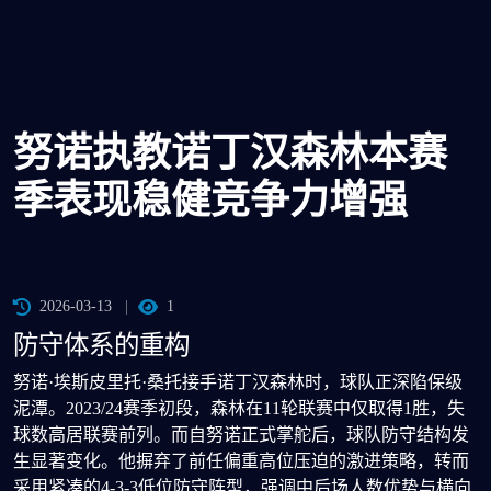
努诺执教诺丁汉森林本赛
季表现稳健竞争力增强
2026-03-13
1
防守体系的重构
努诺·埃斯皮里托·桑托接手诺丁汉森林时，球队正深陷保级
泥潭。2023/24赛季初段，森林在11轮联赛中仅取得1胜，失
球数高居联赛前列。而自努诺正式掌舵后，球队防守结构发
生显著变化。他摒弃了前任偏重高位压迫的激进策略，转而
采用紧凑的4-3-3低位防守阵型，强调中后场人数优势与横向