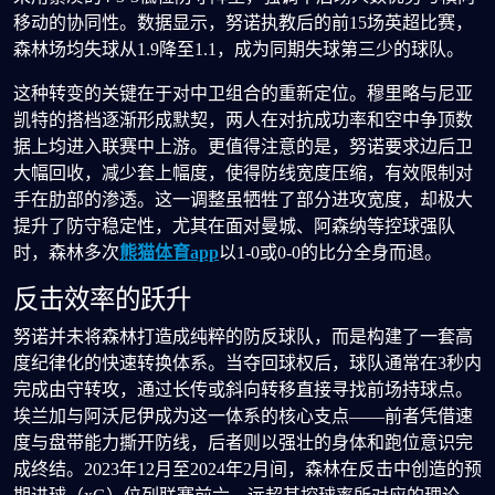
移动的协同性。数据显示，努诺执教后的前15场英超比赛，
森林场均失球从1.9降至1.1，成为同期失球第三少的球队。
这种转变的关键在于对中卫组合的重新定位。穆里略与尼亚
凯特的搭档逐渐形成默契，两人在对抗成功率和空中争顶数
据上均进入联赛中上游。更值得注意的是，努诺要求边后卫
大幅回收，减少套上幅度，使得防线宽度压缩，有效限制对
手在肋部的渗透。这一调整虽牺牲了部分进攻宽度，却极大
提升了防守稳定性，尤其在面对曼城、阿森纳等控球强队
时，森林多次
熊猫体育app
以1-0或0-0的比分全身而退。
反击效率的跃升
努诺并未将森林打造成纯粹的防反球队，而是构建了一套高
度纪律化的快速转换体系。当夺回球权后，球队通常在3秒内
完成由守转攻，通过长传或斜向转移直接寻找前场持球点。
埃兰加与阿沃尼伊成为这一体系的核心支点——前者凭借速
度与盘带能力撕开防线，后者则以强壮的身体和跑位意识完
成终结。2023年12月至2024年2月间，森林在反击中创造的预