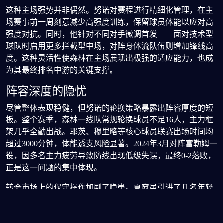
这种主场强势并非偶然。努诺对赛程进行精细化管理，在主
场赛事前一周刻意减少高强度训练，保留球员体能以应对高
强度对抗。同时，他针对不同对手微调首发——面对技术型
球队时启用更多拦截型中场，对阵身体流队伍则增加锋线高
度。这种灵活性使森林在主场展现出极强的适应能力，也成
为其最终排名中游的关键支撑。
阵容深度的隐忧
尽管整体表现稳健，但努诺的轮换策略暴露出阵容厚度的短
板。整个赛季，森林一线队常规轮换球员不足16人，主力框
架几乎全勤出战。耶茨、穆里略等核心球员联赛出场时间均
超过3000分钟，体能透支风险显著。2024年3月对阵富勒姆一
役，因多名主力疲劳导致防线出现低级失误，最终0-2落败，
正是这一问题的集中体现。
转会市场上的保守操作加剧了隐患。夏窗虽引进了几名年轻
球员，但缺乏即战力补充，尤其在边路和中卫位置缺乏可靠
替补。当埃兰加或穆里略遭遇停赛或小伤，替补球员难以维