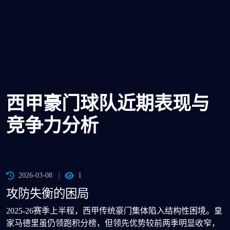
西甲豪门球队近期表现与
竞争力分析
2026-03-08
1
攻防失衡的困局
2025-26赛季上半程，西甲传统豪门集体陷入结构性困境。皇
家马德里虽仍领跑积分榜，但领先优势较前两季明显收窄，