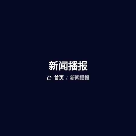
新闻播报
首页
新闻播报