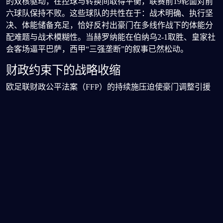
的双核驱动，在控球与转换间取得平衡，联赛前19轮面对前
六球队保持不败。这些球队的共性在于：战术明确、执行坚
决、体能储备充足，恰好反衬出豪门在多线作战下的体能分
配难题与战术模糊性。当赫罗纳能在伯纳乌2-1取胜、皇家社
会客场逼平巴萨，西甲“三强垄断”的叙事已然松动。
财政约束下的战略收缩
欧足联财政公平法案（FFP）的持续施压迫使豪门调整引援
策略。皇马2025年夏窗净支出为负，主要依靠免签琼阿梅尼
替代案与租借年轻边锋；巴萨受限于杠杆操作后的薪资上
限，未能补强中卫位置，伊尼戈·马丁内斯与孔德长期搭档暴
露速度缺陷；马竞出售勒诺尔芒后未引进同级别替代者，防
线平均年龄升至29.3岁。这种被动节流虽缓解短期财务压
力，却牺牲了阵容深度与抗风险能力。当赛季进入2-3月密集
赛程期，三队均出现关键位置连续缺阵导致战绩波动，凸显
“精打细算”模式在高强度竞争中的脆弱性。
未来竞争力的变量
皇马能否延续统治，取决于维尼修斯与姆巴佩的化学反应能