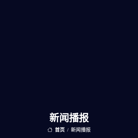
新闻播报
首页
新闻播报