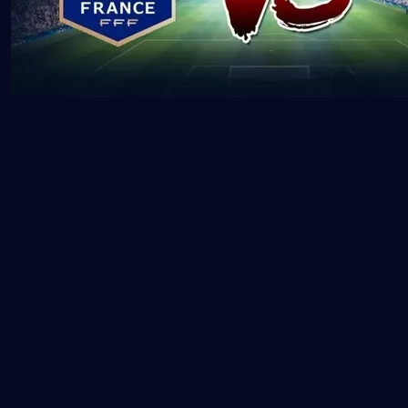
从战术角度看，比利时依赖中场控制与边路推进，德布劳内
的组织调度至关重要。然而球队年龄结构偏大，体能储备和
伤病隐患不容忽视。主帅多梅尼科·特德斯科需在小组赛合理
轮换，确保主力球员以最佳状态进入淘汰赛。此外，后防线
老化问题依然存在，面对快速反击型球队时容易暴露空档。
历史数据显示，比利时曾在2018年世界杯获得季军，创下队
史最佳战绩，但始终未能突破半决赛门槛。2日晚间公布的最
新国际足联排名中，比利时位列第5，是G组唯一进入前十的
球队，这也印证了其纸面实力的优势。不过，世界杯向来充
满变数，单场淘汰制对临场发挥和心理素质要求极高。
若顺利通过1/8决赛，比利时极可能在1/4决赛遭遇西班牙或德