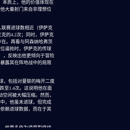
。本质上，他的价值体现在
：他大量射门来自非理想位
两人联赛进球数相近（伊萨克
克的4.2次；同时，伊萨克
存在。再看与阿森纳哈弗茨
高位逼抢时，伊萨克的传球
9%），反映出他更倾向于冒险
也暴露其在阵地战中的局限
入5球，包括对曼联的梅开二度
跌至1.4次。这说明他在面
动空间被大幅压缩。然而，
赛中，他虽未进球，但完成
全依赖进球数据，而在于其
期，他更多作为速度型终结