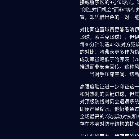
接威胁禁区的9号位球员。
“创造射门机会”而非“等
置，却凭借出色的一对一
对比同位置球员更能看清伊
19球，索兰克19球），但
每90分钟制造4.3次对
的对比：哈弗茨更多作为
成功率虽略低于哈弗茨（76
推进而非安全回传。这种
——当对手压缩空间、切
高强度验证进一步印证这一判
和对热刺的关键进球，但其射
对顶级防线时仍会遭遇系统
即便产量缩水，他仍能通
全场最高的7次成功对抗和
存在本身对防守结构的扰
从生涯维度看，伊萨克的