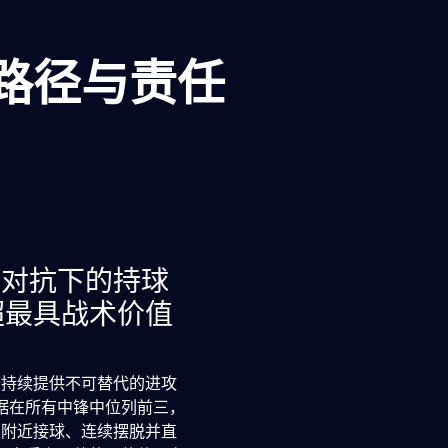
路径与责任
度对抗下的持球
超最具战术价值
中持续提供不可替代的进攻
数据在所有中锋中位列前三，
圈附近接球、连续摆脱并直