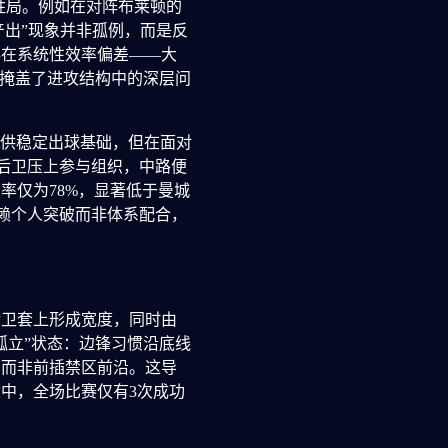
为胜局。例如在对阵布莱顿的
产出”现象并非孤例，而是反
存在系统性效率偏差——大
”掩盖了进攻结构中的深层问
提供稳定出球基础，但在面对
后卫压上参与组织，中路便
率仅为78%，显著低于曼城
依赖个人突破而非体系配合，
后卫套上形成宽度，同时由
孤立”状态：边锋习惯沿底线
，而非前插禁区前沿。这导
中，全场比赛仅有3次成功