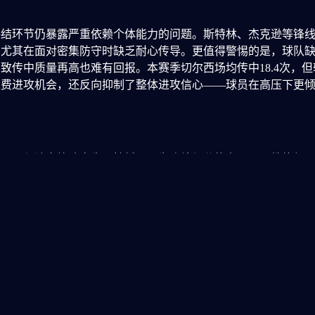
终结环节仍暴露严重依赖个体能力的问题。斯特林、杰克逊等锋
，尤其在面对密集防守时缺乏耐心传导。更值得警惕的是，球队
致传中质量再高也难有回报。本赛季切尔西场均传中18.4次，但转
浪费进攻机会，还反向抑制了整体进攻信心——球员在高压下更
低下正与防守策略产生恶性循环。为弥补得分能力不足，教练组
结构性错位。高位防线配合激进逼抢本需极强协同性，而切尔西
用。在欧冠对阵马竞的比赛中，蓝军上半场完成12次抢断却丢
逻辑在面对快速转换型球队时尤为危险，不仅未能提升进攻收益
中被急剧放大。随着纽卡斯尔、维拉等队持续补强并优化战术体
。切尔西虽拥有可观薪资总额与阵容深度，但若无法解决进攻转