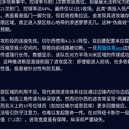
季初段的多项赛事中，控球率与射门次数常居高位，却屡屡无法转化
21次射门、控球率达64%，最终仅以1比1收场。此类“高投入低
时。表面看是临门一脚欠佳，但若将视角拉远，会发现其进攻端
限区域，真正进入禁区核心地带的渗透寥寥无几。这种“伪高效
离预期。
攻阶段的连接失效。切尔西惯用4-2-3-1阵型，双后腰配置本应
被压缩至极小空间内，导致向前线路被切断。一旦
熊猫体育app
边
传或强行长传。数据显示，该队在对方半场30米区域的传球成功
%）。这种推进断层直接削弱了进攻层次：即便能进入前场，也多
测性强，极易被针对性布防瓦解。
肋部区域的利用不足。现代高效进攻体系往往通过边锋内切与边
当，制造三角传递与纵深穿透。然而切尔西的进攻常呈现“两翼
而名义上的10号位球员（如加拉格尔或恩昆库）更多回撤接应
法吸引防守注意力，也难以发起致命一传。在对阵纽卡斯尔一役
值（7.2次），进攻宽度虽有保障，纵深却严重缺失。