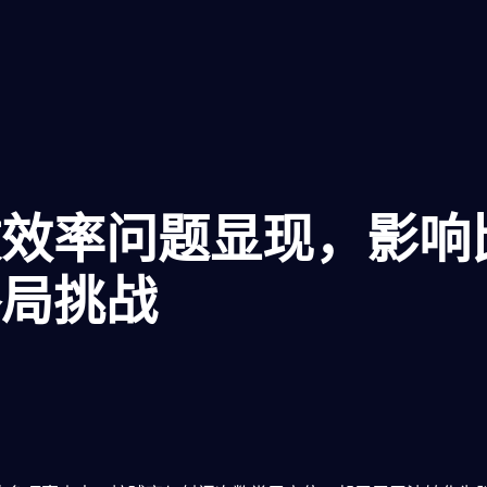
攻效率问题显现，影响
格局挑战