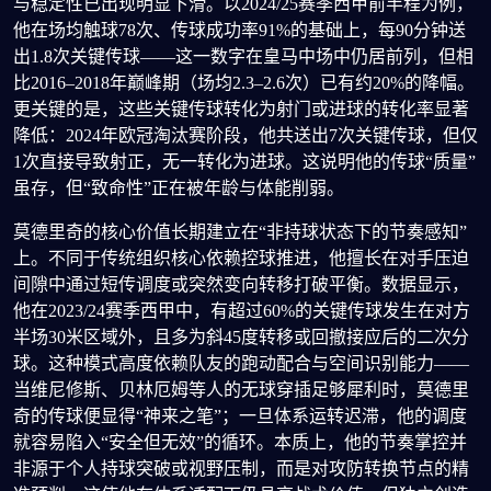
与稳定性已出现明显下滑。以2024/25赛季西甲前半程为例，
他在场均触球78次、传球成功率91%的基础上，每90分钟送
出1.8次关键传球——这一数字在皇马中场中仍居前列，但相
比2016–2018年巅峰期（场均2.3–2.6次）已有约20%的降幅。
更关键的是，这些关键传球转化为射门或进球的转化率显著
降低：2024年欧冠淘汰赛阶段，他共送出7次关键传球，但仅
1次直接导致射正，无一转化为进球。这说明他的传球“质量”
虽存，但“致命性”正在被年龄与体能削弱。
莫德里奇的核心价值长期建立在“非持球状态下的节奏感知”
上。不同于传统组织核心依赖控球推进，他擅长在对手压迫
间隙中通过短传调度或突然变向转移打破平衡。数据显示，
他在2023/24赛季西甲中，有超过60%的关键传球发生在对方
半场30米区域外，且多为斜45度转移或回撤接应后的二次分
球。这种模式高度依赖队友的跑动配合与空间识别能力——
当维尼修斯、贝林厄姆等人的无球穿插足够犀利时，莫德里
奇的传球便显得“神来之笔”；一旦体系运转迟滞，他的调度
就容易陷入“安全但无效”的循环。本质上，他的节奏掌控并
非源于个人持球突破或视野压制，而是对攻防转换节点的精