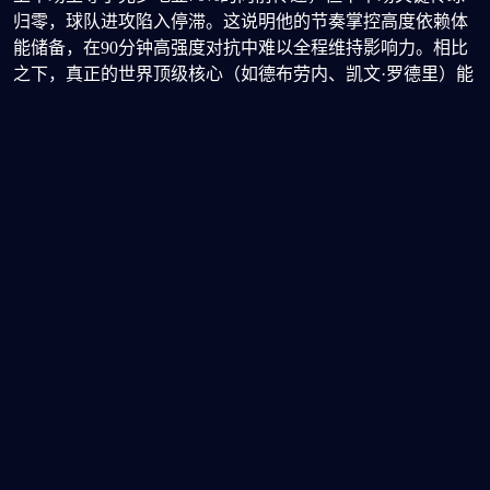
归零，球队进攻陷入停滞。这说明他的节奏掌控高度依赖体
能储备，在90分钟高强度对抗中难以全程维持影响力。相比
之下，真正的世界顶级核心（如德布劳内、凯文·罗德里）能
在淘汰赛末段仍保持决策质量与传球威胁，而莫德里奇的数
据在比赛后30分钟平均缩水40%以上。
生涯维度上，莫德里奇的角色演变清晰反映了这一趋势。
2014–2018年，他是皇马中场的绝对节拍器，场均关键传球稳
定在2.4次以上，且在欧冠淘汰赛中多次单场贡献3+关键传
球；2
熊猫直播
019年后，随着克罗斯承担更多调度任务、巴
尔韦德提供纵向冲击，莫德里奇逐渐转向“衔接型”角色，关
键传球更多服务于体系轮转而非直接破防。这种转型延长了
他的职业生涯，但也意味着他不再具备单场决定比赛走向的
能力——他的价值从“发动机”变为“润滑剂”。