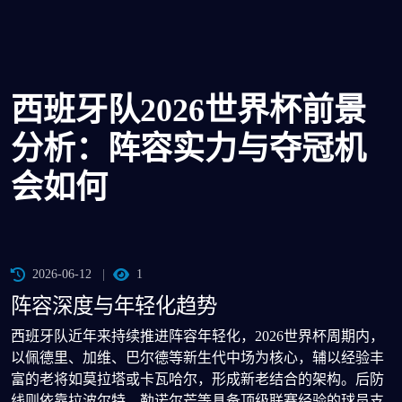
西班牙队2026世界杯前景
分析：阵容实力与夺冠机
会如何
2026-06-12
1
阵容深度与年轻化趋势
西班牙队近年来持续推进阵容年轻化，2026世界杯周期内，
以佩德里、加维、巴尔德等新生代中场为核心，辅以经验丰
富的老将如莫拉塔或卡瓦哈尔，形成新老结合的架构。后防
线则依靠拉波尔特、勒诺尔芒等具备顶级联赛经验的球员支