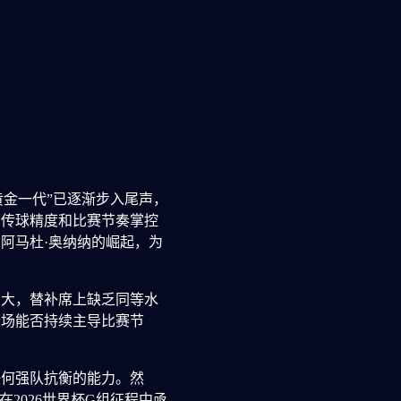
黄金一代”已逐渐步入尾声，
、传球精度和比赛节奏掌控
阿马杜·奥纳纳的崛起，为
偏大，替补席上缺乏同等水
中场能否持续主导比赛节
任何强队抗衡的能力。然
2026世界杯G组征程中亟