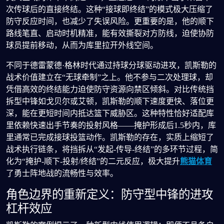
次传球后的直接终结。这种“接球即终结”的模式极大压缩了
防守反应时间，也减少了失误风险。更重要的是，他的顺下
路线笔直、启动时机精准，能有效撕裂对方防线，迫使协防
球员提前移动，从而为库里拉开外线空间。
不同于德雷蒙德·格林时代通过持球分球驱动进攻，凯斯勒的
战术价值建立在“无球牵制”之上。他不参与二次处理球，却
凭借高效的终结能力迫使防守资源向禁区倾斜。对比传统挡
拆型中锋如戈贝尔或艾顿，凯斯勒的顺下速度更快、落位更
深，能在更短时间内抵达篮下威胁区。这种特性恰好适配库
里依赖快速出手节奏的投射风格——掩护形成后1.5秒内，库
里通常已完成接球投篮动作。凯斯勒的存在，实质上缩短了
战术执行链条，将挡拆从“发起-传导-终结”的多环节过程，简
化为“掩护-顺下-投射/终结”的二元反应，极大提升
熊猫体育
了勇士阵地战的流畅性与效率。
角色边界的重新定义：防守型中锋的进攻
杠杆效应