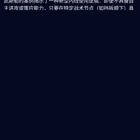
凯斯勒的案例揭示了一种新型内线使用逻辑：即便不具备自
主进攻或策应能力，只要在特定战术节点（如挡拆顺下）具
备足够威慑力，就能成为外线超级得分手的高效杠杆。他的
价值不体现在数据面板上的得分暴涨，而在于通过有限但精
准的进攻参与，放大库里无球跑动与接球投篮的杀伤力。随
着季后赛临近，这种“以守带攻、以简驭繁”的角色定位，或
将使凯斯勒成为勇士破解高强度防守的关键变量——他的每
一次扎实掩护和果断顺下，都在为库里争取那转瞬即逝的空
位机会。