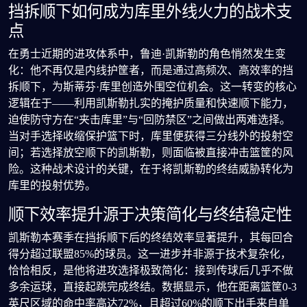
挡拆顺下如何成为库里外线火力的战术支
点
在勇士近期的进攻体系中，鲁迪·凯斯勒的角色悄然发生变
化：他不再仅是内线护筐者，而是通过高频次、高效率的挡
拆顺下，为斯蒂芬·库里创造外围空位机会。这一转变的核心
逻辑在于——利用凯斯勒扎实的掩护质量和快速顺下能力，
迫使防守方在“夹击库里”与“回防禁区”之间做出两难选择。
当对手选择收缩保护篮下时，库里便获得三分线外的投射空
间；若选择放空顺下的凯斯勒，则面临被直接冲击篮筐的风
险。这种战术设计的关键，在于将凯斯勒的终结威胁转化为
库里的投射优势。
顺下效率提升源于决策简化与终结稳定性
凯斯勒本赛季在挡拆顺下后的终结效率显著提升，其每回合
得分超过联盟85%的球员。这一进步并非源于技术复杂化，
恰恰相反，是他将进攻选择极致简化：接到传球后几乎不做
多余运球，直接起跳完成终结。数据显示，他在距离篮筐0-3
英尺区域的命中率高达72%，且超过60%的顺下出手来自单