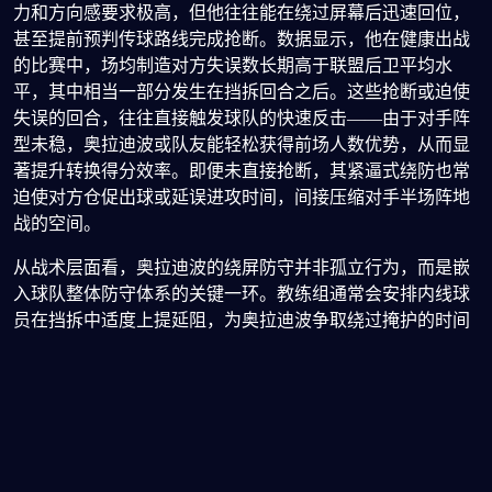
力和方向感要求极高，但他往往能在绕过屏幕后迅速回位，
甚至提前预判传球路线完成抢断。数据显示，他在健康出战
的比赛中，场均制造对方失误数长期高于联盟后卫平均水
平，其中相当一部分发生在挡拆回合之后。这些抢断或迫使
失误的回合，往往直接触发球队的快速反击——由于对手阵
型未稳，奥拉迪波或队友能轻松获得前场人数优势，从而显
著提升转换得分效率。即便未直接抢断，其紧逼式绕防也常
迫使对方仓促出球或延误进攻时间，间接压缩对手半场阵地
战的空间。
从战术层面看，奥拉迪波的绕屏防守并非孤立行为，而是嵌
入球队整体防守体系的关键一环。教练组通常会安排内线球
员在挡拆中适度上提延阻，为奥拉迪波争取绕过掩护的时间
窗口；同时，弱侧协防者会提前收缩，封堵可能的突破分球
路线。这种协同机制放大了奥拉迪波个人防守的积极性——
他敢于全力绕屏，正是因为身后有体系支撑。更重要的是，
一旦制造失误，他本人即是第一波快攻的核心推进者。其持
球推进速度快、视野开阔，既能自己终结，也能准确找到跟
进的队友。这种“防守—抢断—推进—得分”的链条，使他成